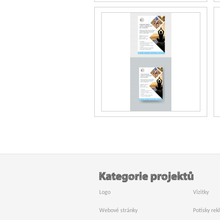
Logo
Vizitky
Webové stránky
Potisky re