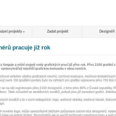
házet projekty
Zadat projekt
Designéři
érů pracuje již rok
 funguje a mění stojaté vody grafických prací již přes rok. Přes 2100 grafiků 
m spoluvytvářejí největší grafickou komunitu v obou zemích.
ožnost velkého výběru grafických návrhů, rychlost realizace, možnost dodatečnýc
vují sami. Od spuštění portálu bylo na výhrách pro grafiky vyplaceno přes 700 tisíc 
 se na něj registrovalo přes 2100 designérů, z toho přes 80% z České republiky. P
oru. Také zúčastnit se atraktivních soutěží, pokud jsou již zavedení grafici. Jistoto
ických soutěží a to v osmi kategoriích: logo, webové stránky, webový obsah, tiskoviny
ign.
ávrh nového loga, může samozřejmě běžným způsobem oslovit více designérů. Vyber
ě čeká na jediné řešení. Rozumnější ale je využít možností crowdsourcingu a svůj 