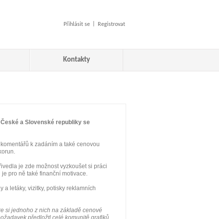
|
Přihlásit se
Registrovat
Kontakty
z České a Slovenské republiky se
h komentářů k zadáním a také cenovou
korun.
řivedla je zde možnost vyzkoušet si práci
u je pro ně také finanční motivace.
 a letáky, vizitky, potisky reklamních
e si jednoho z nich na základě cenové
požadavek předložtl celé komunitě grafiků,