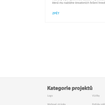
která mu nabídne kreativních řešení hned 
ZPĚT
Logo
Vizitky
Webové stránky
Potisky re