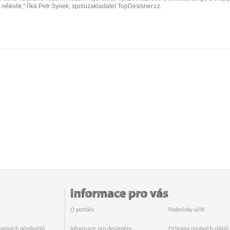
několik,“
říká Petr Synek, spoluzakladatel TopDesisner.cz.
O portálu
Podmínky užití
klamních předmětů
Informace pro designéry
Ochrana osobních údajů