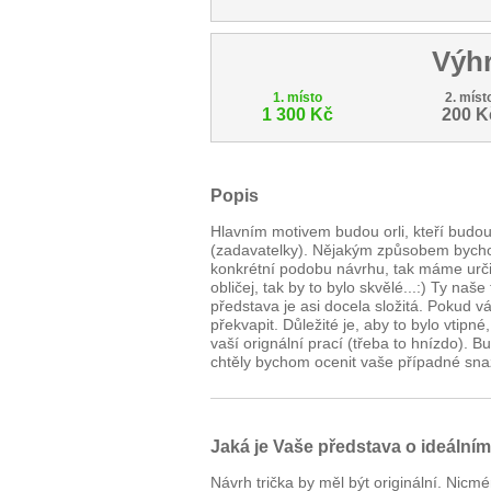
Výh
1. místo
2. míst
1 300 Kč
200 K
Popis
Hlavním motivem budou orli, kteří budou
(zadavatelky). Nějakým způsobem bychom
konkrétní podobu návrhu, tak máme určito
obličej, tak by to bylo skvělé...:) Ty naš
představa je asi docela složitá. Pokud 
překvapit. Důležité je, aby to bylo vtip
vaší orignální prací (třeba to hnízdo).
chtěly bychom ocenit vaše případné snaž
Jaká je Vaše představa o ideální
Návrh trička by měl být originální. Ni