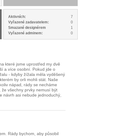
Aktivních:
7
Vyřazené zadavatelem:
0
Smazané designérem
1
Vyřazené adminem:
0
 na které jsme uprostřed my dvě
í a více osobní. Pokud jde o
ížalu - kdyby žížala měla vyděšený
 kterém by orli mohli stát. Naše
ýkoliv nápad, rády se necháme
e, že všechny prvky nemusí být
že návrh asi nebude jednoduchý,
ojem. Rády bychom, aby působil