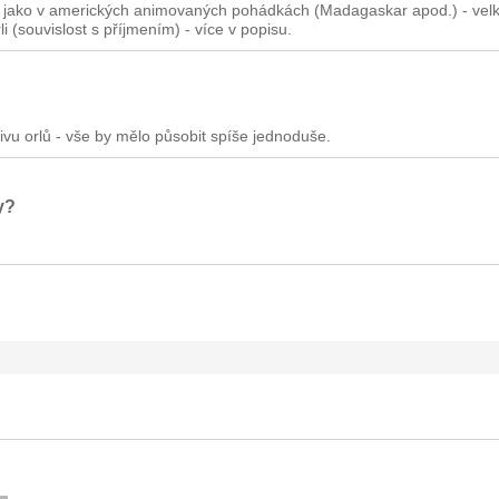
rací jako v amerických animovaných pohádkách (Madagaskar apod.) - velk
 (souvislost s příjmením) - více v popisu.
ivu orlů - vše by mělo působit spíše jednoduše.
y?