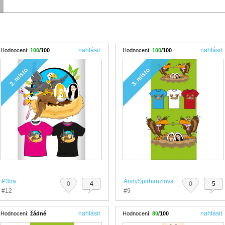
nahlásit
nahlásit
Hodnocení:
100
/100
Hodnocení:
100
/100
2. místo
3. místo
P3tra
AndySpirhanzlova
0
4
0
5
#12
#9
nahlásit
nahlásit
Hodnocení:
žádné
Hodnocení:
80
/100