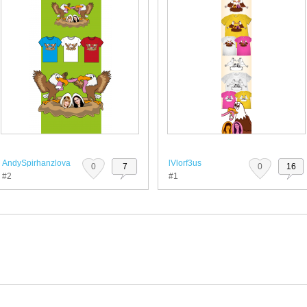
AndySpirhanzlova
lVlorf3us
0
7
0
16
#2
#1