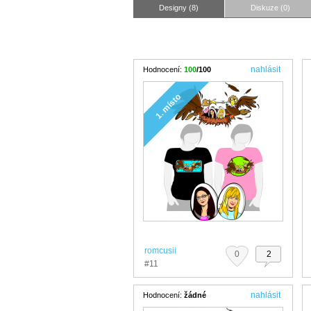
Designy (8)
Diskuze (0)
nahlásit
Hodnocení:
100
/100
1. místo
romcusii
0
2
#11
nahlásit
Hodnocení:
žádné