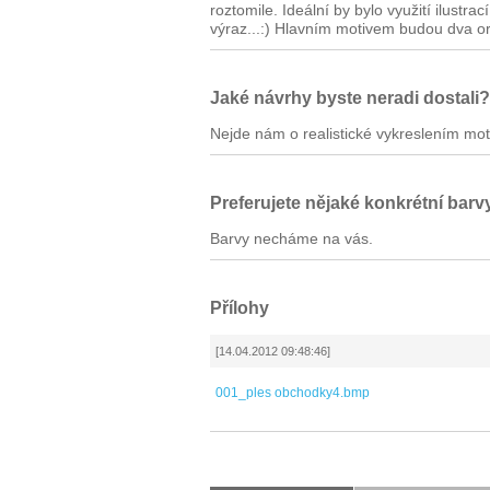
roztomile. Ideální by bylo využití ilust
výraz...:) Hlavním motivem budou dva orli
Jaké návrhy byste neradi dostali?
Nejde nám o realistické vykreslením mot
Preferujete nějaké konkrétní barv
Barvy necháme na vás.
Přílohy
[14.04.2012 09:48:46]
001_ples obchodky4.bmp