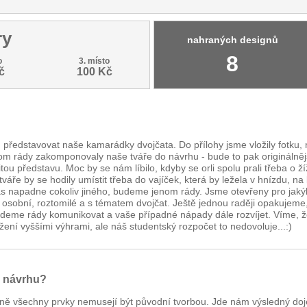
ry
nahraných designů
8
o
3. místo
č
100 Kč
 představovat naše kamarádky dvojčata. Do přílohy jsme vložily fotku,
 rády zakomponovaly naše tváře do návrhu - bude to pak originálnějš
u představu. Moc by se nám líbilo, kdyby se orli spolu prali třeba o ž
e tváře by se hodily umístit třeba do vajíček, která by ležela v hnízdu, na
vás napadne cokoliv jiného, budeme jenom rády. Jsme otevřeny pro jak
né, osobní, roztomilé a s tématem dvojčat. Ještě jednou raději opakujem
 Budeme rády komunikovat a vaše případné nápady dále rozvíjet. Víme, 
ení vyššími výhrami, ale náš studentský rozpočet to nedovoluje...:)
m návrhu?
cméně všechny prvky nemusejí být původní tvorbou. Jde nám výsledný d