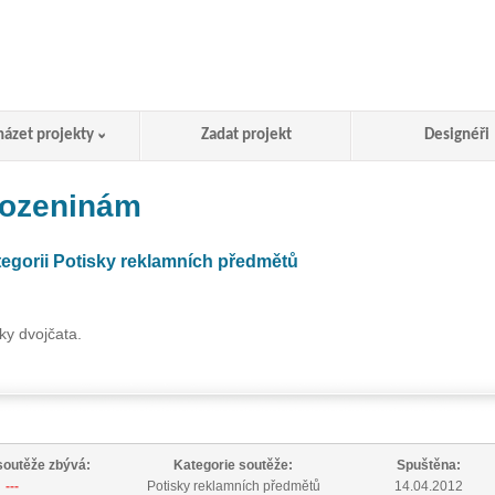
házet projekty
Zadat projekt
Designéři
rozeninám
tegorii Potisky reklamních předmětů
ky dvojčata.
soutěže zbývá:
Kategorie soutěže:
Spuštěna:
---
Potisky reklamních předmětů
14.04.2012