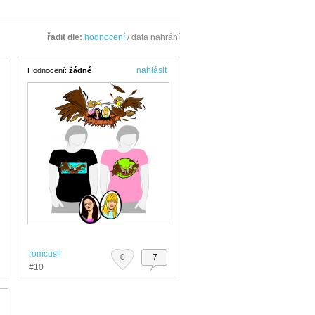
řadit dle:
hodnocení
/ data nahrání
nahlásit
Hodnocení:
žádné
romcusii
0
7
#10