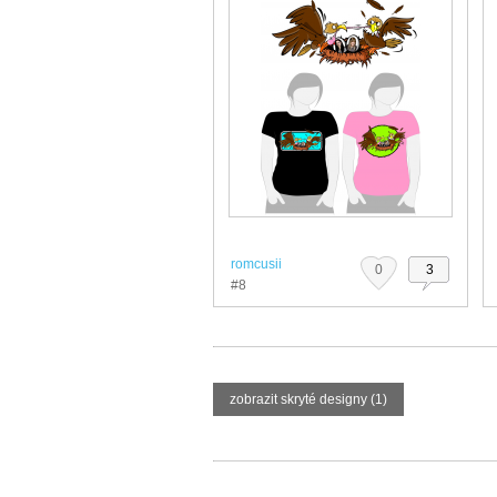
romcusii
0
3
#8
zobrazit skryté designy (1)