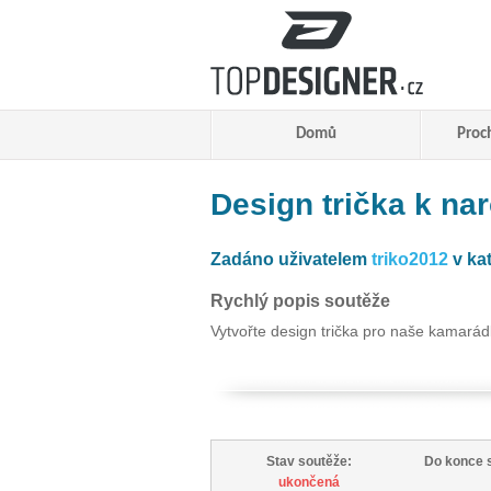
Domů
Proc
Design trička k na
Zadáno uživatelem
triko2012
v ka
Rychlý popis soutěže
Vytvořte design trička pro naše kamarád
Stav soutěže:
Do konce 
ukončená