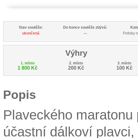
Stav soutěže:
Do konce soutěže zbývá:
Kate
ukončená
---
Potisky 
Výhry
1. místo
2. místo
3. místo
1 800 Kč
200 Kč
100 Kč
Popis
Plaveckého maratonu p
účastní dálkoví plavci, 