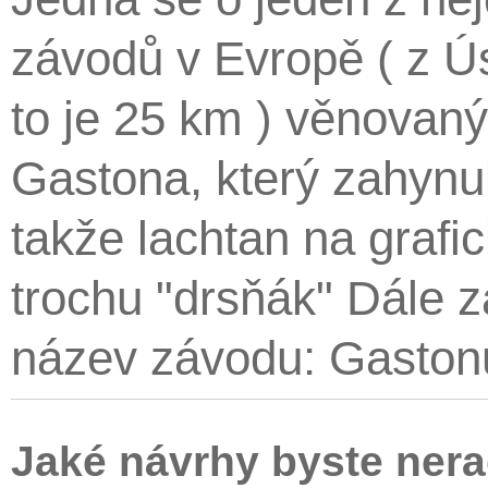
závodů v Evropě ( z Ú
to je 25 km ) věnovan
Gastona, který zahynul
takže lachtan na grafi
trochu "drsňák" Dále z
název závodu: Gaston
Jaké návrhy byste nera