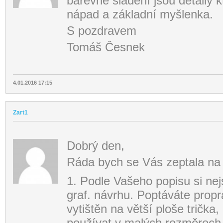
barevné sladění jsou detaily k
nápad a základní myšlenka.
S pozdravem
Tomáš Česnek
4.01.2016 17:15
Zart1
Dobrý den,
Ráda bych se Vás zeptala na 
1. Podle Vašeho popisu si nejs
graf. návrhu. Poptáváte propr
vytištěn na větší ploše trička
používat v malých rozměrech 