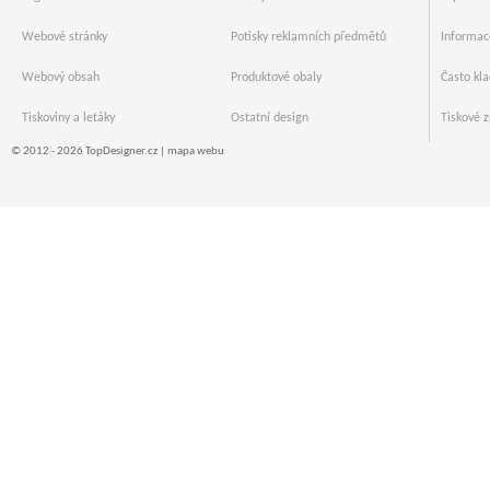
Webové stránky
Potisky reklamních předmětů
Informac
Webový obsah
Produktové obaly
Často kl
Tiskoviny a letáky
Ostatní design
Tiskové z
© 2012 - 2026 TopDesigner.cz |
mapa webu