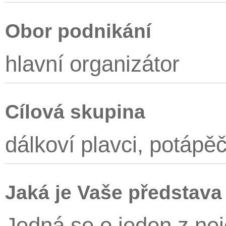
Obor podnikání
hlavní organizátor
Cílová skupina
dálkoví plavci, potápěči,
Jaká je Vaše představa
Jedná se o jeden z ne