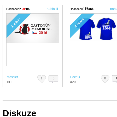
nahlásit
nahl
Hodnocení:
20
/100
Hodnocení:
žádné
1. místo
2. místo
Messier
PechO
1
3
0
#11
#20
Diskuze