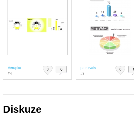
Verupka
patrikvais
0
0
0
#4
#3
Diskuze