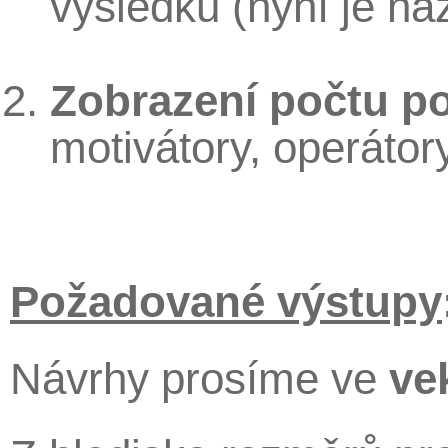
výsledku (nyní je na
Zobrazení počtu p
motivátory, operátory
Požadované
výstupy
Návrhy prosíme ve
ve