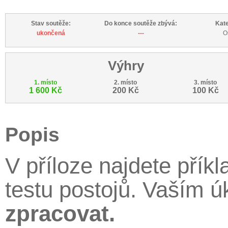
Stav soutěže:
Do konce soutěže zbývá:
Kate
ukončená
---
O
Výhry
1. místo
2. místo
3. místo
1 600 Kč
200 Kč
100 Kč
Popis
V příloze najdete přík
testu postojů. Vaším ú
zpracovat.