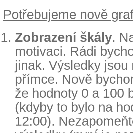
Potřebujeme nově graf
Zobrazení škály
. N
motivaci. Rádi bychom
jinak. Výsledky jsou
přímce. Nově bychom
že hodnoty 0 a 100 b
(kdyby to bylo na hod
12:00). Nezapomeňt