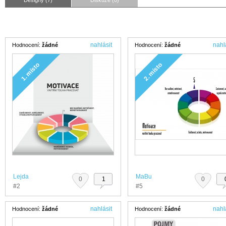
Designy (7)
Diskuze (0)
nahlásit
nahl
Hodnocení:
žádné
Hodnocení:
žádné
1. místo
2. místo
Lejda
MaBu
0
1
0
#2
#5
nahlásit
nahl
Hodnocení:
žádné
Hodnocení:
žádné