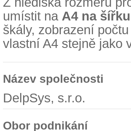
Z hlediska rozměrů pr
umístit na
A4 na šířk
škály, zobrazení počtu
vlastní A4 stejně jako v
Název společnosti
DelpSys, s.r.o.
Obor podnikání