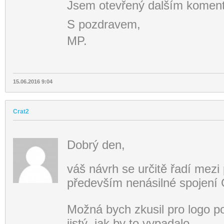
Jsem otevřený dalším komen
S pozdravem,
MP.
15.06.2016 9:04
Crat2
Dobrý den,
váš návrh se určitě řadí mezi 
především nenásilné spojení 
Možná bych zkusil pro logo po
jistý, jak by to vypadalo.