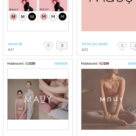
veroni.ttt
Art for joy studio
0
2
1
#47
#43
nahlásit
nahl
Hodnocení:
52
/100
Hodnocení:
41
/100