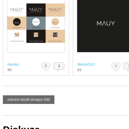
Harribo
Martin0101
0
1
1
#9
#3
zobrazit skryté designy (58)