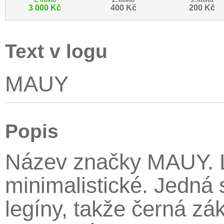
1. místo
2. místo
3. místo
3 000 Kč
400 Kč
200 Kč
Text v logu
MAUY
Popis
Název značky MAUY. L
minimalistické. Jedná
legíny, takže černá zák