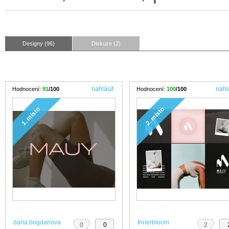
Designy (96)
Diskuze (2)
nahlásit
nahl
Hodnocení:
91
/100
Hodnocení:
100
/100
1. místo
2. místo
daria.bogdanova
Innerbloom
0
0
2