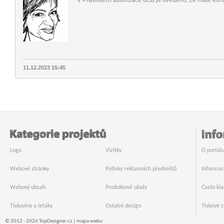
V Pravidlech autorizace účtů je uvedeno, že máte kont
11.12.2023 15:45
Logo
Vizitky
O portál
Webové stránky
Potisky reklamních předmětů
Informac
Webový obsah
Produktové obaly
Často kl
Tiskoviny a letáky
Ostatní design
Tiskové z
© 2012 - 2026 TopDesigner.cz |
mapa webu