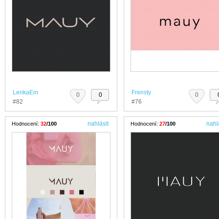
LenkaEm
Frensty
0
0
0
#82
#76
nahlásit
nahl
Hodnocení:
32
/100
Hodnocení:
27
/100