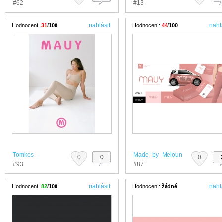
#62
#13
nahlásit
nahl
Hodnocení:
31
/100
Hodnocení:
44
/100
Tomkos
Made_by_Meloun
0
0
0
#93
#87
nahlásit
nahl
Hodnocení:
82
/100
Hodnocení:
žádné