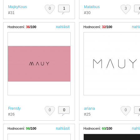
MajkyKous
Matafous
0
1
3
#31
#30
nahlásit
nahl
Hodnocení:
36
/100
Hodnocení:
32
/100
Frensty
ariana
0
0
0
#26
#25
nahlásit
nahl
Hodnocení:
96
/100
Hodnocení:
60
/100