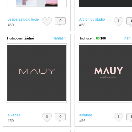
vesperastudio.lucie
Art for joy studio
1
0
1
#69
#68
nahlásit
nahl
Hodnocení:
žádné
Hodnocení:
63
/100
alkabee
alkabee
0
0
1
#59
#56