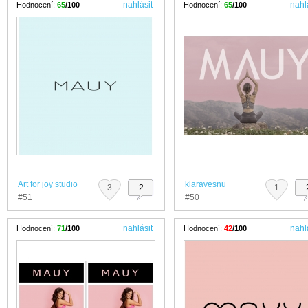
nahlásit
nahl
Hodnocení:
65
/100
Hodnocení:
65
/100
Art for joy studio
klaravesnu
3
2
1
#51
#50
nahlásit
nahl
Hodnocení:
71
/100
Hodnocení:
42
/100